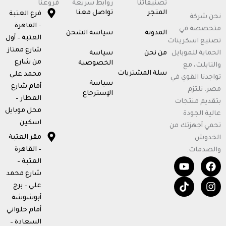
تصنيفاتنا
روابط سريعة
فروعنا
المتجر
تواصل معنا
فرع العتبة
نحن شركة
– القاهرة
متخصصة في
المدونة
سياسة الشحن
العتبة – أول
تصنيع اسكرينات
شارع ممتاز
الحماية للموبايل
من نحن
سياسة
من شارع
الخصوصية
والتابلت، مع
سلة المشتريات
محمد علي
تواجدنا القوي في
سياسة
أمام شارع
مصر. نلتزم
الإسترجاع
العطار –
بتقديم منتجات
محل موبايل
عالية الجودة
اسكين
تحمي أجهزتك من
مقر العتبة
الخدوش
– القاهرة
والصدمات.
T
Y
F
I
العتبة –
o
i
n
a
شارع محمد
u
k
c
s
علي – برج
t
t
e
t
أبوشوشة
u
o
b
a
b
k
o
g
أمام حلواني
e
o
r
السعادة –