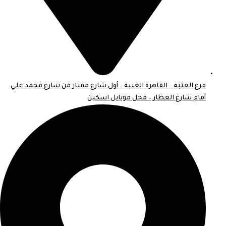
فرع العتبة – القاهرة العتبة – أول شارع ممتاز من شارع محمد علي
أمام شارع العطار – محل موبايل اسكين