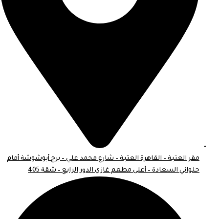
مقر العتبة – القاهرة العتبة – شارع محمد علي – برج أبوشوشة أمام
حلواني السعادة – أعلى مطعم غازي الدور الرابع – شقة 405