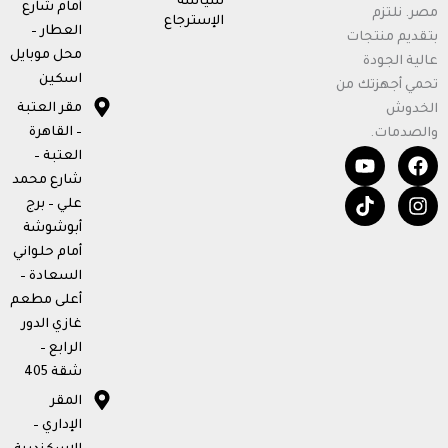
سياسة
أمام شارع
مصر. نلتزم
الإسترجاع
العطار –
بتقديم منتجات
محل موبايل
عالية الجودة
اسكين
تحمي أجهزتك من
مقر العتبة
الخدوش
– القاهرة
والصدمات.
T
Y
F
I
العتبة –
o
i
n
a
شارع محمد
u
k
c
s
علي – برج
t
t
e
t
أبوشوشة
u
o
b
a
b
k
o
g
أمام حلواني
e
o
r
السعادة –
k
a
أعلى مطعم
m
غازي الدور
الرابع –
شقة 405
المقر
الإداري –