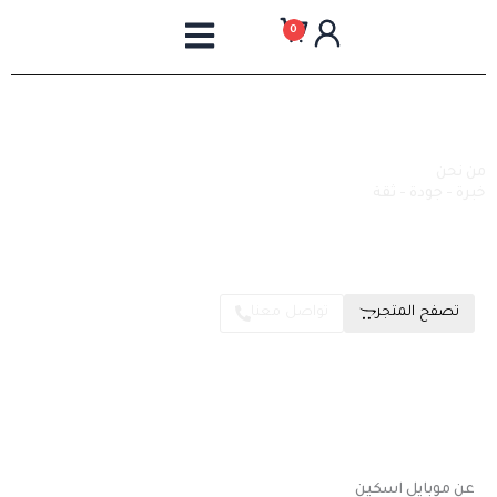
خطي
0
لى
لمحتوى
من نحن
خبرة - جودة - ثقة
نحن شركة متخصصة في توفير إكسسوارات الموبايلات وماكينات
الطباعة وخاماتها لتجار الجملة والمحلات في جميع انحاء مصر
تصفح المتجر
تواصل معنا
عن موبايل اسكين