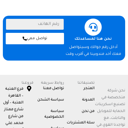
ر
ق
م
ا
تواصل معي
نحن هنا لمساعدتك
ل
أدخل رقم جوالك وسيتواصل
ه
معك أحد مندوبينا في أقرب وقت
ا
ت
ف
تصنيفاتنا
روابط سريعة
فروعنا
المتجر
تواصل معنا
فرع العتبة
نحن شركة
– القاهرة
متخصصة في
المدونة
سياسة الشحن
العتبة – أول
تصنيع اسكرينات
شارع ممتاز
الحماية للموبايل
من نحن
سياسة
من شارع
الخصوصية
والتابلت، مع
سلة المشتريات
محمد علي
تواجدنا القوي في