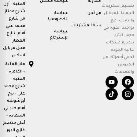
المدونة
سياسة الشحن
العتبة – أول
تصنيع اسكرينات
شارع ممتاز
الحماية للموبايل
من نحن
سياسة
من شارع
الخصوصية
والتابلت، مع
سلة المشتريات
محمد علي
تواجدنا القوي في
سياسة
أمام شارع
مصر. نلتزم
الإسترجاع
العطار –
بتقديم منتجات
محل موبايل
عالية الجودة
اسكين
تحمي أجهزتك من
مقر العتبة
الخدوش
– القاهرة
والصدمات.
T
Y
F
I
العتبة –
o
i
n
a
شارع محمد
u
k
c
s
علي – برج
t
t
e
t
أبوشوشة
u
o
b
a
b
k
o
g
أمام حلواني
e
o
r
السعادة –
k
a
أعلى مطعم
m
غازي الدور