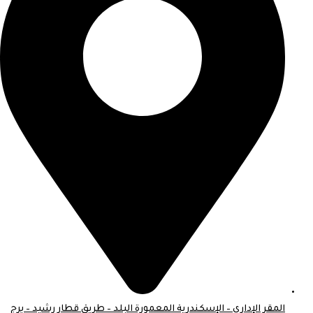
المقر الإداري – الإسكندرية المعمورة البلد – طريق قطار رشيد – برج