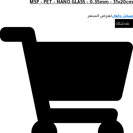
MSP - PET - NANO GLASS - 0.35mm - 31×20cm
سجل دخول
لعرض السعر
شراء الآن