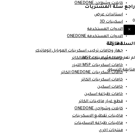
كابلات وشواحن ONEDONE
راجع سلة المشتريات
استاندات عرض
0
اسكينات 3D
الادوات المستخدمة
الادوات المستخدمة ONEDONE
السلة فارغة
جهاز UV
جهاز وخامات تركيب اسكرينات الموبايل اتوماتيك
لم تقم بإضافة أي منتجات بعد.
خامات اسكرينات MSP الكاتر
خامات اسكرينات MSP الليزر
متابعة التسوق
خامات اسكرينات ONEDONE الكاتر
خامات اسكرينات الكاتر
خامات اسكين
خامات طباعة اسكين
قطع غيار ماكينات الكاتر
كابلات وشواحن ONEDONE
ماكينات تقطيع الاسكرينات
ماكينات طباعة الاسكينات
منتجات اخرى