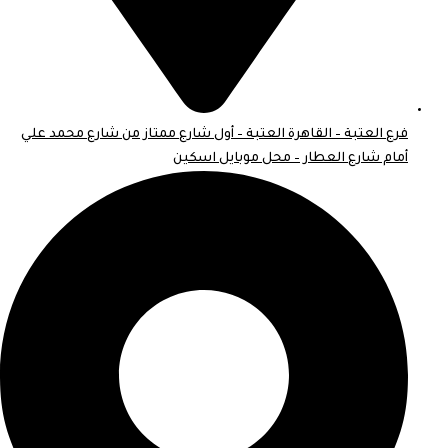
فرع العتبة – القاهرة العتبة – أول شارع ممتاز من شارع محمد علي
أمام شارع العطار – محل موبايل اسكين