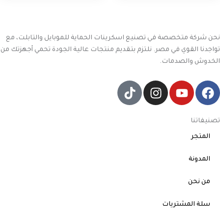
نحن شركة متخصصة في تصنيع اسكرينات الحماية للموبايل والتابلت، مع
تواجدنا القوي في مصر. نلتزم بتقديم منتجات عالية الجودة تحمي أجهزتك من
الخدوش والصدمات.
T
I
Y
F
i
n
o
a
k
s
u
c
t
t
t
e
تصنيفاتنا
o
a
u
b
المتجر
k
g
b
o
r
e
o
المدونة
a
k
m
من نحن
سلة المشتريات