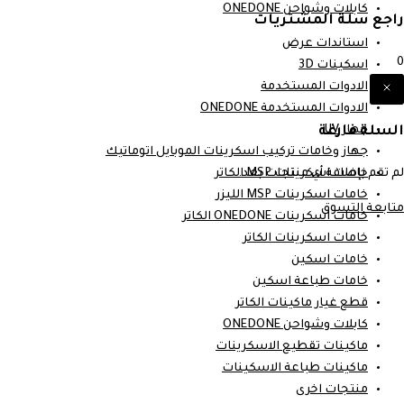
كابلات وشواحن ONEDONE
راجع سلة المشتريات
استاندات عرض
0
اسكينات 3D
الادوات المستخدمة
الادوات المستخدمة ONEDONE
السلة فارغة
جهاز UV
جهاز وخامات تركيب اسكرينات الموبايل اتوماتيك
لم تقم بإضافة أي منتجات بعد.
خامات اسكرينات MSP الكاتر
خامات اسكرينات MSP الليزر
متابعة التسوق
خامات اسكرينات ONEDONE الكاتر
خامات اسكرينات الكاتر
خامات اسكين
خامات طباعة اسكين
قطع غيار ماكينات الكاتر
كابلات وشواحن ONEDONE
ماكينات تقطيع الاسكرينات
ماكينات طباعة الاسكينات
منتجات اخرى