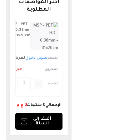
اختر المواصفات
المطلوبة
MSP - PET -
HD - 0.38mm
- 31×20cm
سجل دخول
لعرض السعر
غير متوفر
+
-
الإجمالي
0
منتجات
0
ج.م
أضف إلى
+
السلة