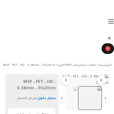
خطي
لى
لمحتوى
0
الرئيسية
/
خامات اسكرينات MSP الليزر
/ MSP – PET – HD – 0.38mm – 31×20cm
MSP – PET – HD –
0.38mm – 31×20cm
سجل دخول
لعرض السعر