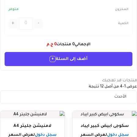
متوفر
+
-
الإجمالي
0
منتجات
0
ج.م
أضف إلى السلة
+
منتجات قد تعجبك
عرض 1-4 من أصل 12 نتيجة
سكوجى ابيض كبير ايباد
لامنيشن جليتر A4
سجل دخول
لعرض السعر
سجل دخول
لعرض السعر