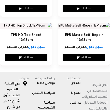
شراء الآن
شراء الآن
‏EPU Matte Self-Repair
‏TPU HD Top Shock
12×18cm
12×18cm
سجل دخول
لعرض السعر
سجل دخول
لعرض السعر
شراء الآن
شراء الآن
تصنيفاتنا
روابط سريعة
فروعنا
المتجر
تواصل معنا
فرع العتبة
نحن شركة
– القاهرة
متخصصة في
المدونة
سياسة الشحن
العتبة – أول
تصنيع اسكرينات
شارع ممتاز
الحماية للموبايل
من نحن
سياسة
من شارع
الخصوصية
والتابلت، مع