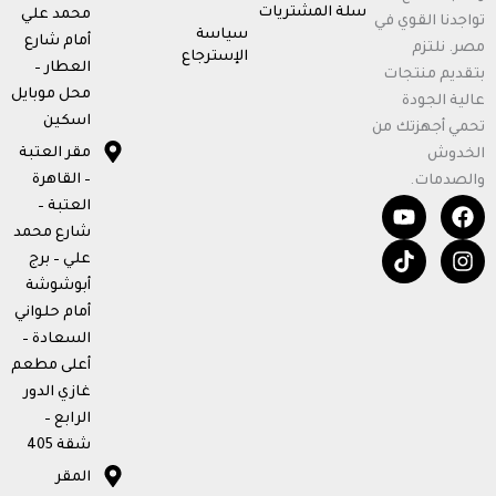
سلة المشتريات
محمد علي
تواجدنا القوي في
سياسة
أمام شارع
مصر. نلتزم
الإسترجاع
العطار –
بتقديم منتجات
محل موبايل
عالية الجودة
اسكين
تحمي أجهزتك من
مقر العتبة
الخدوش
– القاهرة
والصدمات.
T
Y
F
I
العتبة –
o
i
n
a
شارع محمد
u
k
c
s
علي – برج
t
t
e
t
أبوشوشة
u
o
b
a
b
k
o
g
أمام حلواني
e
o
r
السعادة –
k
a
أعلى مطعم
m
غازي الدور
الرابع –
شقة 405
المقر