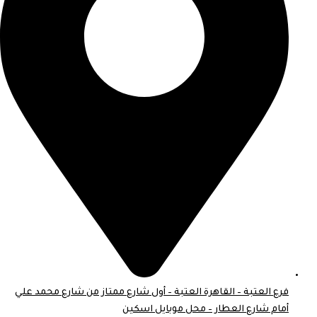
فرع العتبة – القاهرة العتبة – أول شارع ممتاز من شارع محمد علي
أمام شارع العطار – محل موبايل اسكين