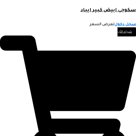
سكوجى ابيض كبير ايباد
سجل دخول
لعرض السعر
شراء الآن