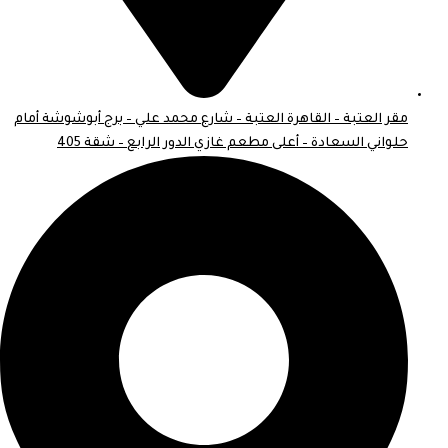
مقر العتبة – القاهرة العتبة – شارع محمد علي – برج أبوشوشة أمام
حلواني السعادة – أعلى مطعم غازي الدور الرابع – شقة 405