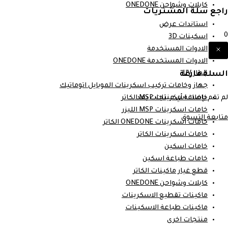
كابلات وشواحن ONEDONE
راجع سلة المشتريات
استاندات عرض
0
اسكينات 3D
الادوات المستخدمة
الادوات المستخدمة ONEDONE
السلة فارغة
جهاز UV
جهاز وخامات تركيب اسكرينات الموبايل اتوماتيك
لم تقم بإضافة أي منتجات بعد.
خامات اسكرينات MSP الكاتر
خامات اسكرينات MSP الليزر
متابعة التسوق
خامات اسكرينات ONEDONE الكاتر
خامات اسكرينات الكاتر
خامات اسكين
خامات طباعة اسكين
قطع غيار ماكينات الكاتر
كابلات وشواحن ONEDONE
ماكينات تقطيع الاسكرينات
ماكينات طباعة الاسكينات
منتجات اخرى