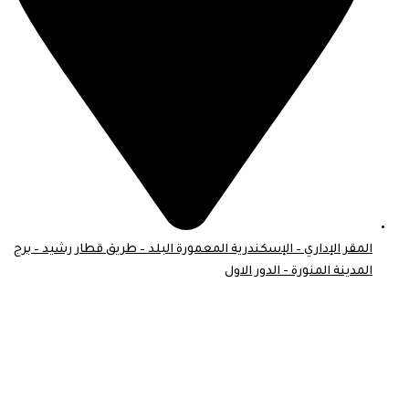
المقر الإداري – الإسكندرية المعمورة البلد – طريق قطار رشيد – برج
المدينة المنورة - الدور الاول
© 2026 . جميع الحقوق محفوظة لـ موبايل اسكين