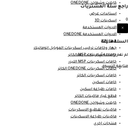
كابلات وشواحن ONEDONE
راجع سلة المشتريات
استاندات عرض
0
اسكينات 3D
الادوات المستخدمة
الادوات المستخدمة ONEDONE
السلة فارغة
جهاز UV
جهاز وخامات تركيب اسكرينات الموبايل اتوماتيك
لم تقم بإضافة أي منتجات بعد.
خامات اسكرينات MSP الكاتر
خامات اسكرينات MSP الليزر
متابعة التسوق
خامات اسكرينات ONEDONE الكاتر
خامات اسكرينات الكاتر
خامات اسكين
خامات طباعة اسكين
قطع غيار ماكينات الكاتر
كابلات وشواحن ONEDONE
ماكينات تقطيع الاسكرينات
ماكينات طباعة الاسكينات
منتجات اخرى