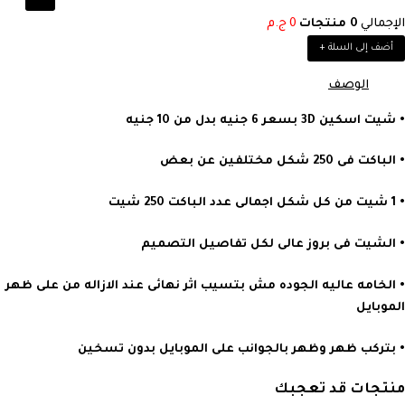
الإجمالي
0
منتجات
0
ج.م
أضف إلى السلة
+
الوصف
• شيت اسكين 3D بسعر 6 جنيه بدل من 10 جنيه
• الباكت فى 250 شكل مختلفين عن بعض
• 1 شيت من كل شكل اجمالى عدد الباكت 250 شيت
• الشيت فى بروز عالى لكل تفاصيل التصميم
• الخامه عاليه الجوده مش بتسيب اثر نهائى عند الازاله من على ظهر
الموبايل
• بتركب ظهر وظهر بالجوانب على الموبايل بدون تسخين
منتجات قد تعجبك