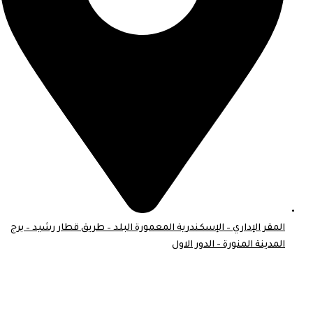
المقر الإداري – الإسكندرية المعمورة البلد – طريق قطار رشيد – برج
المدينة المنورة - الدور الاول
© 2026 . جميع الحقوق محفوظة لـ موبايل اسكين