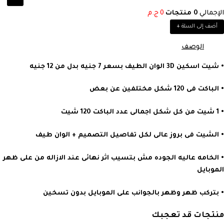
الإجمالي
0
منتجات
0
ج.م
أضف إلى السلة
+
الوصف
• شيت اسكين 3D الوان الطيف بسعر 7 جنيه بدل من 12 جنيه
• الباكت فى 120 شكل مختلفين عن بعض
• 1 شيت من كل شكل اجمالى عدد الباكت 120 شيت
• الشيت فى بروز عالى لكل تفاصيل التصميم + الوان طيف
• الخامه عاليه الجوده مش بتسيب اثر نهائى عند الازاله من على ظهر
الموبايل
• بتركب ظهر وظهر بالجوانب على الموبايل بدون تسخين
منتجات قد تعجبك