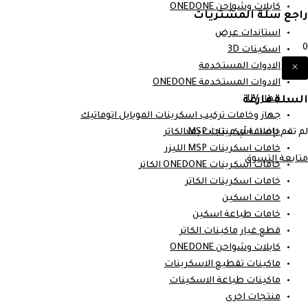
كابلات وشواحن ONEDONE
راجع سلة المشتريات
استاندات عرض
0
اسكينات 3D
الادوات المستخدمة
الادوات المستخدمة ONEDONE
السلة فارغة
جهاز UV
جهاز وخامات تركيب اسكرينات الموبايل اتوماتيك
لم تقم بإضافة أي منتجات بعد.
خامات اسكرينات MSP الكاتر
خامات اسكرينات MSP الليزر
متابعة التسوق
خامات اسكرينات ONEDONE الكاتر
خامات اسكرينات الكاتر
خامات اسكين
خامات طباعة اسكين
قطع غيار ماكينات الكاتر
كابلات وشواحن ONEDONE
ماكينات تقطيع الاسكرينات
ماكينات طباعة الاسكينات
منتجات اخرى