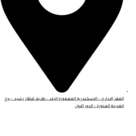
المقر الإداري – الإسكندرية المعمورة البلد – طريق قطار رشيد – برج
المدينة المنورة - الدور الاول
© 2026 . جميع الحقوق محفوظة لـ موبايل اسكين