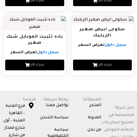
شراء الآن
شراء الآن
سكوجى ابيض صغير
اكريليك
باده تثبيت الموبايل شبك
صغير
سجل دخول
لعرض السعر
سجل دخول
لعرض السعر
شراء الآن
شراء الآن
تصنيفاتنا
روابط سريعة
فروعنا
المتجر
تواصل معنا
فرع العتبة
نحن شركة
– القاهرة
متخصصة في
المدونة
سياسة الشحن
العتبة – أول
تصنيع اسكرينات
شارع ممتاز
الحماية للموبايل
من نحن
سياسة
من شارع
الخصوصية