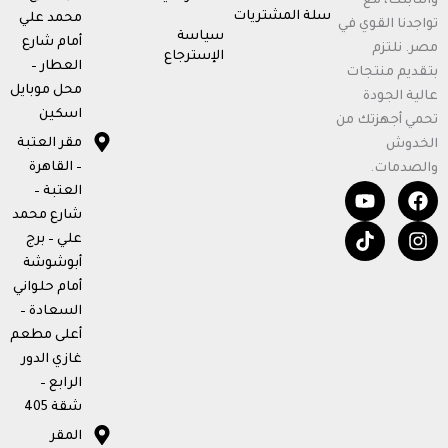
والتابلت، مع
سلة المشتريات
محمد علي
تواجدنا القوي في
سياسة
أمام شارع
مصر. نلتزم
الإسترجاع
العطار –
بتقديم منتجات
محل موبايل
عالية الجودة
اسكين
تحمي أجهزتك من
مقر العتبة
الخدوش
– القاهرة
والصدمات.
T
Y
F
I
العتبة –
o
i
n
a
شارع محمد
u
k
c
s
علي – برج
t
t
e
t
أبوشوشة
u
o
b
a
b
k
o
g
أمام حلواني
e
o
r
السعادة –
k
a
أعلى مطعم
m
غازي الدور
الرابع –
شقة 405
المقر