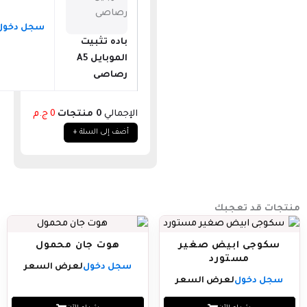
سجل دخول
باده تثبيت
الموبايل A5
رصاصى
الإجمالي
0
منتجات
0
ج.م
أضف إلى السلة
+
منتجات قد تعجبك
سكوجى ابيض صغير
هوت جان محمول
مستورد
سجل دخول
لعرض السعر
سجل دخول
لعرض السعر