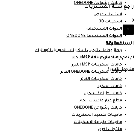
كابلات وشواحن ONEDONE
راجع سلة المشتريات
استاندات عرض
0
اسكينات 3D
الادوات المستخدمة
الادوات المستخدمة ONEDONE
السلة فارغة
جهاز UV
جهاز وخامات تركيب اسكرينات الموبايل اتوماتيك
لم تقم بإضافة أي منتجات بعد.
خامات اسكرينات MSP الكاتر
خامات اسكرينات MSP الليزر
متابعة التسوق
خامات اسكرينات ONEDONE الكاتر
خامات اسكرينات الكاتر
خامات اسكين
خامات طباعة اسكين
قطع غيار ماكينات الكاتر
كابلات وشواحن ONEDONE
ماكينات تقطيع الاسكرينات
ماكينات طباعة الاسكينات
منتجات اخرى