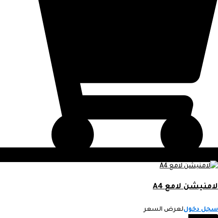
لامنيشن لامع A4
سجل دخول
لعرض السعر