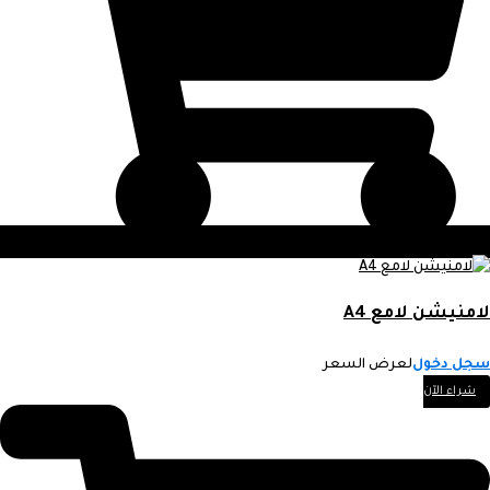
لامنيشن لامع A4
سجل دخول
لعرض السعر
شراء الآن