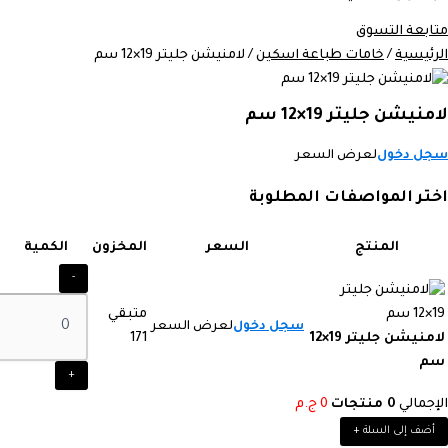
متابعة التسوق
الرئيسية
/
خامات طباعة اسكين
/ لامنيشن جليتر 19×12 سم
لامنيشن جليتر 19×12 سم
سجل دخول
لعرض السعر
اختر المواصفات المطلوبة
المنتج
السعر
المخزون
الكمية
-
متبقي
سجل دخول
لعرض السعر
لامنيشن جليتر 19×12
171
سم
+
الإجمالي
0
منتجات
0
ج.م
أضف إلى السلة
+