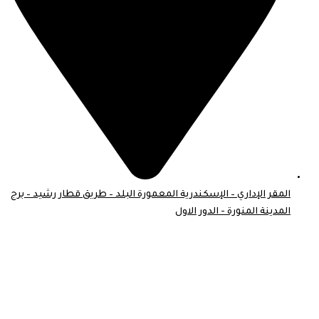
المقر الإداري – الإسكندرية المعمورة البلد – طريق قطار رشيد – برج
المدينة المنورة - الدور الاول
© 2026 . جميع الحقوق محفوظة لـ موبايل اسكين