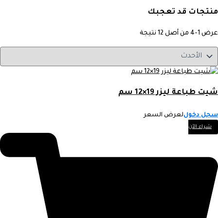
منتجات قد تعجبك
عرض 1-4 من أصل 12 نتيجة
شيت طباعة ليزر 19×12 سم
سجل دخول
لعرض السعر
شراء الآن