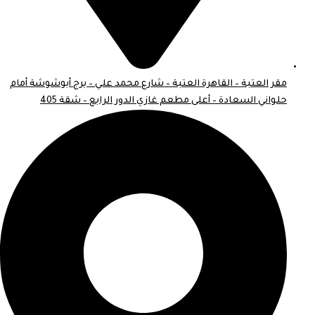
مقر العتبة – القاهرة العتبة – شارع محمد علي – برج أبوشوشة أمام
حلواني السعادة – أعلى مطعم غازي الدور الرابع – شقة 405