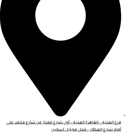
فرع العتبة – القاهرة العتبة – أول شارع ممتاز من شارع محمد علي
أمام شارع العطار – محل موبايل اسكين