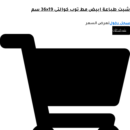
شيت طباعة ابيض مط توب كوالتى 19×36 سم
سجل دخول
لعرض السعر
شراء الآن