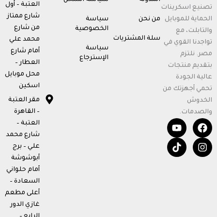
المدونة
سياسة الشحن
العتبة – أول
تصنيع اسكرينات
شارع ممتاز
الحماية للموبايل
من نحن
سياسة
من شارع
الخصوصية
والتابلت، مع
سلة المشتريات
محمد علي
تواجدنا القوي في
سياسة
أمام شارع
مصر. نلتزم
الإسترجاع
العطار –
بتقديم منتجات
محل موبايل
عالية الجودة
اسكين
تحمي أجهزتك من
مقر العتبة
الخدوش
– القاهرة
والصدمات.
T
Y
F
I
العتبة –
o
i
n
a
شارع محمد
u
k
c
s
علي – برج
t
t
e
t
أبوشوشة
u
o
b
a
b
k
o
g
أمام حلواني
e
o
r
السعادة –
k
a
أعلى مطعم
m
غازي الدور
الرابع –