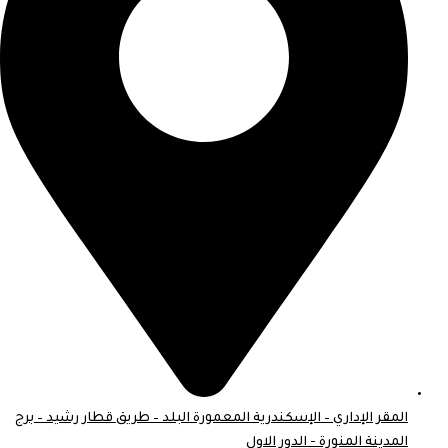
المقر الإداري – الإسكندرية المعمورة البلد – طريق قطار رشيد – برج
المدينة المنورة - الدور الاول