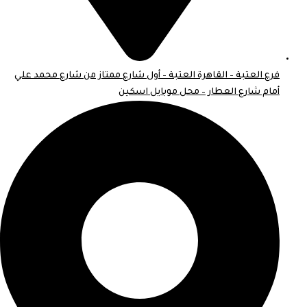
فرع العتبة – القاهرة العتبة – أول شارع ممتاز من شارع محمد علي
أمام شارع العطار – محل موبايل اسكين