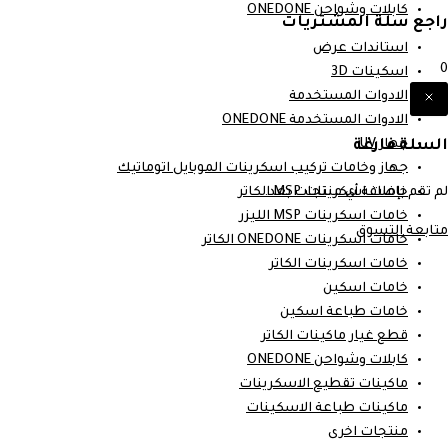
كابلات وشواحن ONEDONE
راجع سلة المشتريات
استاندات عرض
0
اسكينات 3D
الادوات المستخدمة
الادوات المستخدمة ONEDONE
السلة فارغة
جهاز UV
جهاز وخامات تركيب اسكرينات الموبايل اتوماتيك
لم تقم بإضافة أي منتجات بعد.
خامات اسكرينات MSP الكاتر
خامات اسكرينات MSP الليزر
متابعة التسوق
خامات اسكرينات ONEDONE الكاتر
خامات اسكرينات الكاتر
خامات اسكين
خامات طباعة اسكين
قطع غيار ماكينات الكاتر
كابلات وشواحن ONEDONE
ماكينات تقطيع الاسكرينات
ماكينات طباعة الاسكينات
منتجات اخرى