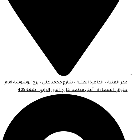
مقر العتبة – القاهرة العتبة – شارع محمد علي – برج أبوشوشة أمام
حلواني السعادة – أعلى مطعم غازي الدور الرابع – شقة 405