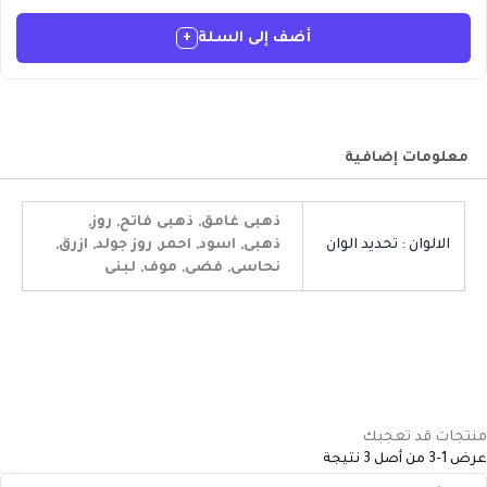
أضف إلى السلة
+
معلومات إضافية
ذهبى غامق, ذهبى فاتح, روز,
الالوان : تحديد الوان
ذهبى, اسود, احمر, روز جولد, ازرق,
نحاسى, فضى, موف, لبنى
منتجات قد تعجبك
عرض 1-3 من أصل 3 نتيجة