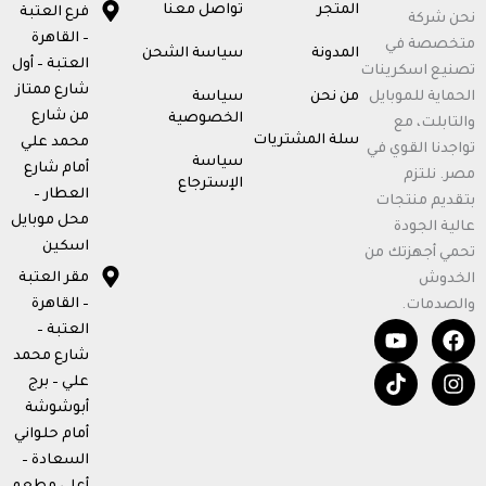
المتجر
تواصل معنا
فرع العتبة
نحن شركة
– القاهرة
متخصصة في
المدونة
سياسة الشحن
العتبة – أول
تصنيع اسكرينات
شارع ممتاز
الحماية للموبايل
من نحن
سياسة
من شارع
الخصوصية
والتابلت، مع
سلة المشتريات
محمد علي
تواجدنا القوي في
سياسة
أمام شارع
مصر. نلتزم
الإسترجاع
العطار –
بتقديم منتجات
محل موبايل
عالية الجودة
اسكين
تحمي أجهزتك من
مقر العتبة
الخدوش
– القاهرة
والصدمات.
T
Y
F
I
العتبة –
o
i
n
a
شارع محمد
u
k
c
s
علي – برج
t
t
e
t
أبوشوشة
u
o
b
a
b
k
o
g
أمام حلواني
e
o
r
السعادة –
k
a