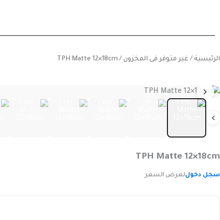
خطي
لى
لمحتوى
الرئيسية
/
غير متوفر فى المخزون
/ TPH Matte 12×18cm
TPH Matte 12×18cm
سجل دخول
لعرض السعر