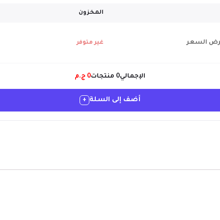
المخزون
ض السعر
غير متوفر
الإجمالي
0
منتجات
0
ج.م
أضف إلى السلة
+