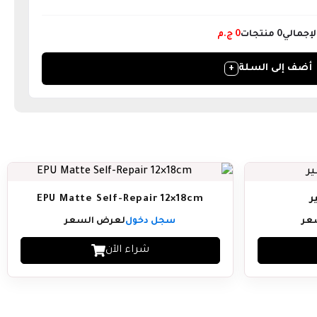
لإجمالي
0
منتجات
0
ج.م
أضف إلى السلة
+
ر
عر
سجل دخول
لعرض السعر
شراء الآن