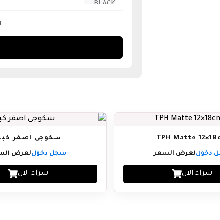
ا
TPH Matte 12×18
سكوجى اصفر كبي
 دخول
لعرض السعر
سجل دخول
لعرض الس
شراء الآن
شراء الآن