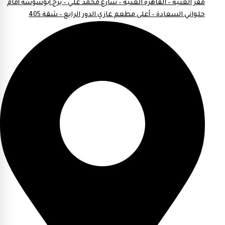
مقر العتبة – القاهرة العتبة – شارع محمد علي – برج أبوشوشة أمام
حلواني السعادة – أعلى مطعم غازي الدور الرابع – شقة 405