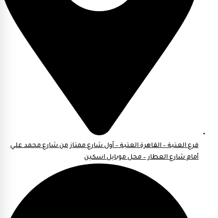
فرع العتبة – القاهرة العتبة – أول شارع ممتاز من شارع محمد علي
أمام شارع العطار – محل موبايل اسكين