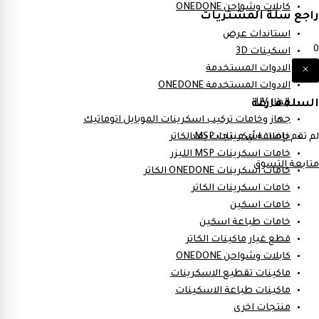
كابلات وشواحن ONEDONE
راجع سلة المشتريات
استاندات عرض
0
اسكينات 3D
الادوات المستخدمة
الادوات المستخدمة ONEDONE
السلة فارغة
جهاز UV
جهاز وخامات تركيب اسكرينات الموبايل اتوماتيك
لم تقم بإضافة أي منتجات بعد.
خامات اسكرينات MSP الكاتر
خامات اسكرينات MSP الليزر
متابعة التسوق
خامات اسكرينات ONEDONE الكاتر
خامات اسكرينات الكاتر
خامات اسكين
خامات طباعة اسكين
قطع غيار ماكينات الكاتر
كابلات وشواحن ONEDONE
ماكينات تقطيع الاسكرينات
ماكينات طباعة الاسكينات
منتجات اخرى