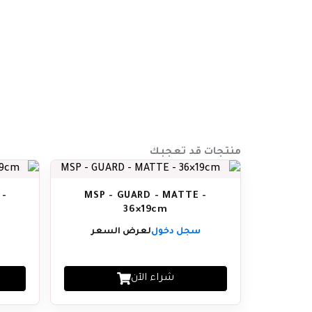
منتجات قد تعجبك
 -
MSP - GUARD - MATTE -
36×19cm
سجل دخول
لعرض السعر
شراء الآن