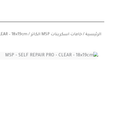
خطي
لى
لمحتوى
الرئيسية
/
خامات اسكرينات MSP الكاتر
/ MSP – SELF REPAIR PRO – CLEAR – 18×19cm