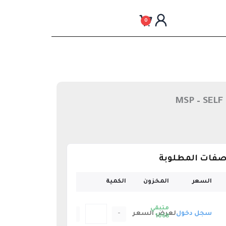
0
MSP – SELF
اصفات المطلوبة
السعر
المخزون
الكمية
متبقي
+
-
سجل دخول
لعرض السعر
1068