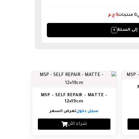
ي
0
منتجات
0
ج.م
لى السلة
+
MSP - SELF REPAIR - MATTE -
12×19cm
سجل دخول
لعرض السعر
شراء الآن