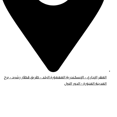
المقر الإداري – الإسكندرية المعمورة البلد – طريق قطار رشيد – برج
المدينة المنورة - الدور الاول
© 2026 . جميع الحقوق محفوظة لـ موبايل اسكين