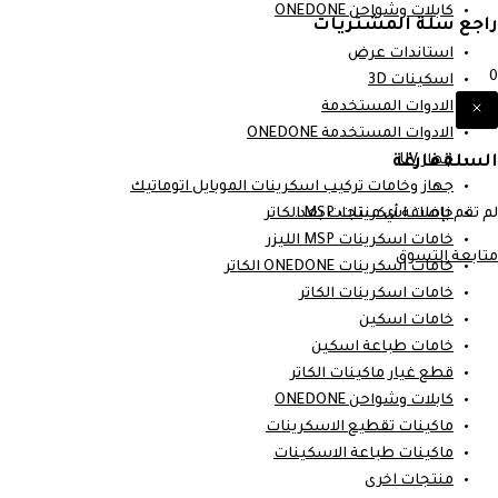
كابلات وشواحن ONEDONE
راجع سلة المشتريات
استاندات عرض
0
اسكينات 3D
الادوات المستخدمة
الادوات المستخدمة ONEDONE
السلة فارغة
جهاز UV
جهاز وخامات تركيب اسكرينات الموبايل اتوماتيك
لم تقم بإضافة أي منتجات بعد.
خامات اسكرينات MSP الكاتر
خامات اسكرينات MSP الليزر
متابعة التسوق
خامات اسكرينات ONEDONE الكاتر
خامات اسكرينات الكاتر
خامات اسكين
خامات طباعة اسكين
قطع غيار ماكينات الكاتر
كابلات وشواحن ONEDONE
ماكينات تقطيع الاسكرينات
ماكينات طباعة الاسكينات
منتجات اخرى