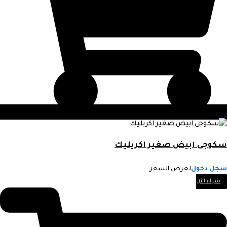
سكوجى ابيض صغير اكريليك
سجل دخول
لعرض السعر
شراء الآن